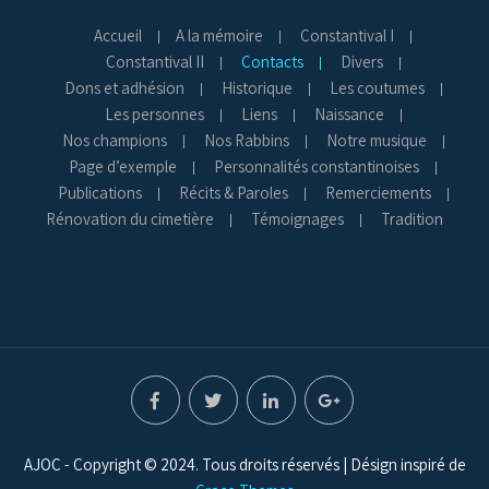
Accueil
A la mémoire
Constantival I
Constantival II
Contacts
Divers
Dons et adhésion
Historique
Les coutumes
Les personnes
Liens
Naissance
Nos champions
Nos Rabbins
Notre musique
Page d’exemple
Personnalités constantinoises
Publications
Récits & Paroles
Remerciements
Rénovation du cimetière
Témoignages
Tradition
AJOC - Copyright © 2024. Tous droits réservés | Désign inspiré de