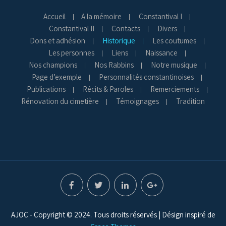
Accueil
A la mémoire
Constantival I
Constantival II
Contacts
Divers
Dons et adhésion
Historique
Les coutumes
Les personnes
Liens
Naissance
Nos champions
Nos Rabbins
Notre musique
Page d’exemple
Personnalités constantinoises
Publications
Récits & Paroles
Remerciements
Rénovation du cimetière
Témoignages
Tradition
AJOC - Copyright © 2024. Tous droits réservés | Désign inspiré de