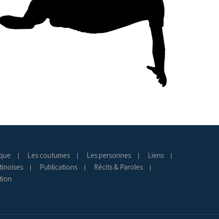
ique
Les coutumes
Les personnes
Liens
tinoises
Publications
Récits & Paroles
tion