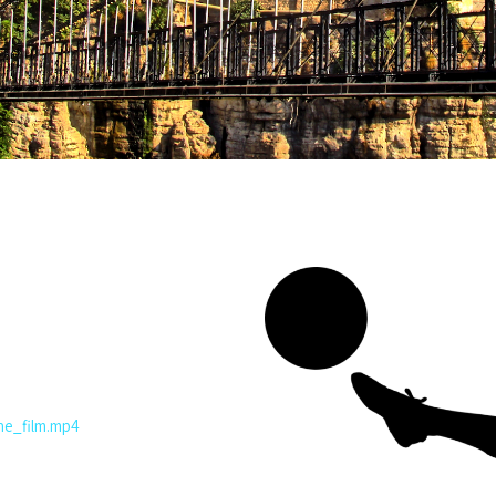
.
he_film.mp4