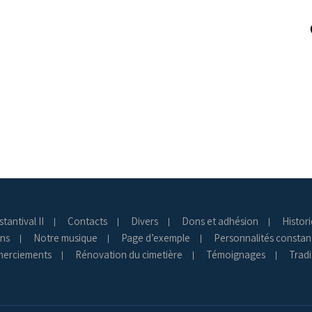
tantival II
Contacts
Divers
Dons et adhésion
Histor
ns
Notre musique
Page d’exemple
Personnalités constan
erciements
Rénovation du cimetière
Témoignages
Tradi