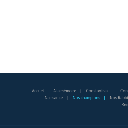
Accueil
A la mémoire
Constantival I
Cons
Naissance
Nos champions
Nos Rabbi
Rem