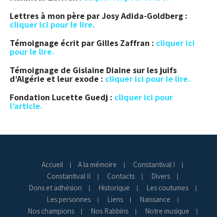
Lettres à mon père par Josy Adida-Goldberg :
cliquer ici pour le lire.
Témoignage écrit par Gilles Zaffran :
cliquer ici
pour le lire.
Témoignage de Gislaine Diaine sur les juifs
d’Algérie et leur exode :
cliquer ici pour le lire.
Fondation Lucette Guedj :
cliquer ici pour
l’article.
Accueil
A la mémoire
Constantival I
Constantival II
Contacts
Divers
Dons et adhésion
Historique
Les coutumes
Les personnes
Liens
Naissance
Nos champions
Nos Rabbins
Notre musique